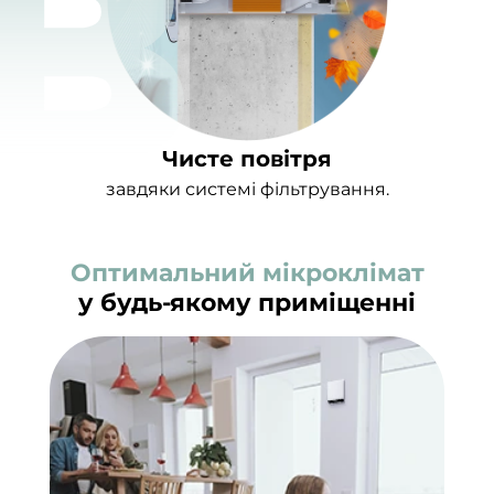
Тиха робота
Відсутність плісняви
Розумна робота
Чисте повітря
Сучасний дизайн
завдяки системі фільтрування.
Оптимальний мікроклімат
у будь-якому приміщенні