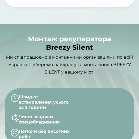
Монтаж рекуператора
Breezy Silent
Ми співпрацюємо з монтажними організаціями по всій
Україні і підберемо найкращого монтажника BREEZY
SILENT у вашому місті
Швидке
встановлення усього
за 2 години
Чисто завдяки
спецобладнанню
Легко й без висотних
робіт