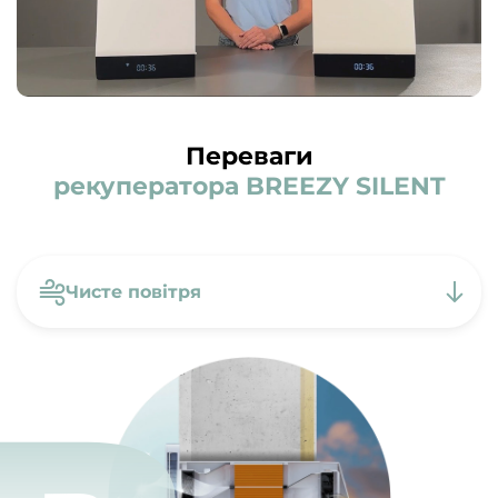
Переваги
рекуператора BREEZY SILENT
Чисте повітря
Чисте повітря
Тепле провітрювання
Контроль вологості
Здоровий сон